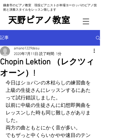
​鎌倉市のピアノ教室 現役ピアニストが本場ヨーロッパのピアノ技
術と演奏スタイルをレッスン致します
​天野ピアノ教室
記事
amano1229desu
2020年7月11日
読了時間: 1分
Chopin Lektion （レクツィ
オーン）!
今日はショパンの木枯らしの練習曲を
上級の生徒さんにレッスンするにあた
って試行錯誤しました。
以前に中級の生徒さんに幻想即興曲を
レッスンした時も同じ難しさがありま
した。
両方の曲ともとにかく音が多い。
でもザっと中くらいかやや速目のテン