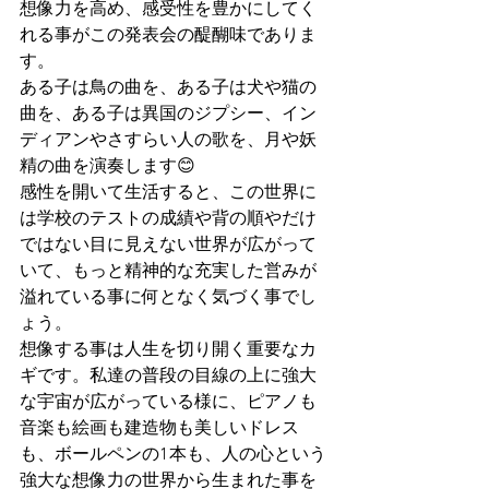
想像力を高め、感受性を豊かにしてく
れる事がこの発表会の醍醐味でありま
す。
ある子は鳥の曲を、ある子は犬や猫の
曲を、ある子は異国のジプシー、イン
ディアンやさすらい人の歌を、月や妖
精の曲を演奏します😊
感性を開いて生活すると、この世界に
は学校のテストの成績や背の順やだけ
ではない目に見えない世界が広がって
いて、もっと精神的な充実した営みが
溢れている事に何となく気づく事でし
ょう。
想像する事は人生を切り開く重要なカ
ギです。私達の普段の目線の上に強大
な宇宙が広がっている様に、ピアノも
音楽も絵画も建造物も美しいドレス
も、ボールペンの1本も、人の心という
強大な想像力の世界から生まれた事を