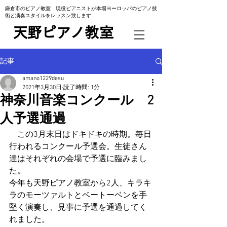
​鎌倉市のピアノ教室 現役ピアニストが本場ヨーロッパのピアノ技
術と演奏スタイルをレッスン致します
​天野ピアノ教室
記事
amano1229desu
2021年3月30日
読了時間: 1分
神奈川音楽コンクール 2
人予選通過
　この3月末日はドキドキの時期。毎日
行われるコンクール予選会。生徒さん
達はそれぞれの会場で予選に臨みまし
た。
今年も天野ピアノ教室から2人、キラキ
ラのモーツァルトとベートーベンを手
堅く演奏し、見事に予選を通過してく
れました。