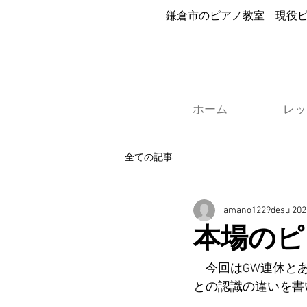
​鎌倉市のピアノ教室 現役
ホーム
レッ
全ての記事
amano1229desu
20
本場のピ
　今回はGW連休と
との認識の違いを書