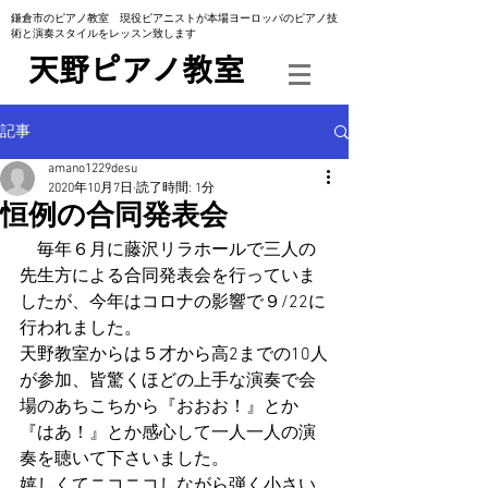
​鎌倉市のピアノ教室 現役ピアニストが本場ヨーロッパのピアノ技
術と演奏スタイルをレッスン致します
​天野ピアノ教室
記事
amano1229desu
2020年10月7日
読了時間: 1分
恒例の合同発表会
　毎年６月に藤沢リラホールで三人の
先生方による合同発表会を行っていま
したが、今年はコロナの影響で９/22に
行われました。
天野教室からは５才から高2までの10人
が参加、皆驚くほどの上手な演奏で会
場のあちこちから『おおお！』とか
『はあ！』とか感心して一人一人の演
奏を聴いて下さいました。
嬉しくてニコニコしながら弾く小さい