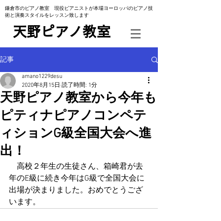
​鎌倉市のピアノ教室 現役ピアニストが本場ヨーロッパのピアノ技
術と演奏スタイルをレッスン致します
​天野ピアノ教室
記事
amano1229desu
2020年8月15日
読了時間: 1分
天野ピアノ教室から今年も
ピティナピアノコンペテ
ィションG級全国大会へ進
出！
　高校２年生の生徒さん、箱崎君が去
年のE級に続き今年はG級で全国大会に
出場が決まりました。おめでとうござ
います。