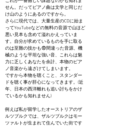
これが一番難しい課題なのかも知れま
せん。だってピアノ曲は文学と同じだ
け山のようにあるのですから。
さらに現代では、大量生産のCDに始ま
ってYouTubeなどの無料の音源で山ほど
悪い見本も含めて溢れかえっていま
す。自分が求めているものを手に取る
のは至難の技かも😨間違った音源、機
械のような平坦な強い音、これらは魅
力に乏しくあなたを余計、本物のピア
ノ音楽から遠ざけてしまいます。
ですから本物を聴くこと、スタンダー
ドを聴く事が肝心になってきます。(近
年、日本の西洋離れも追い討ちをかけ
ているかも知れません)
例えば私が留学したオーストリアのザ
ルツブルクでは、ザルツブルクはモー
ツァルトが生まれて住んでいた街です