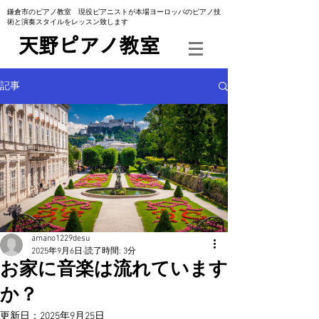
​鎌倉市のピアノ教室 現役ピアニストが本場ヨーロッパのピアノ技
術と演奏スタイルをレッスン致します
​天野ピアノ教室
記事
amano1229desu
2025年9月6日
読了時間: 3分
お家に音楽は流れています
か？
更新日：
2025年9月25日